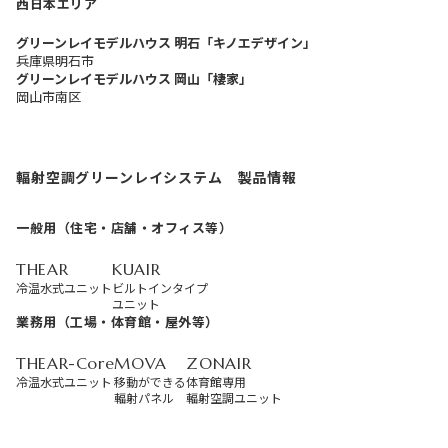
西日本エリア
グリーンレイモデルハウス 明石「キノエデザイン」
兵庫県明石市
グリーンレイモデルハウス 岡山「棲家」
岡山市南区
輻射空調グリーンレイシステム 製品情報
一般用（住宅・店舗・オフィス等）
THEAR
KUAIR
冷温水式ユニット
ビルトインタイプ
ユニット
業務用（工場・体育館・屋外等）
THEAR-Core
MOVA
ZONAIR
冷温水式ユニット
移動ができる
体育館専用
輻射パネル
輻射空調ユニット