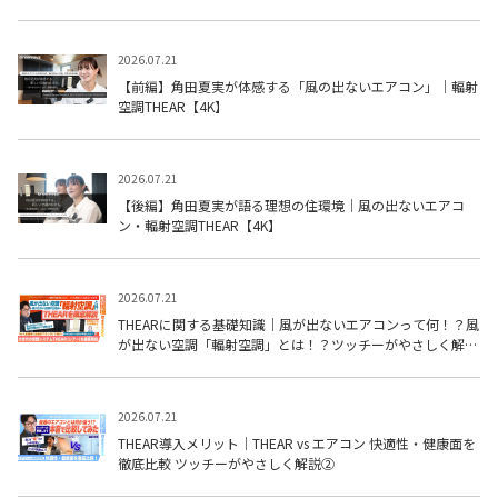
2026.07.21
【前編】角田夏実が体感する「風の出ないエアコン」｜輻射
空調THEAR【4K】
2026.07.21
【後編】角田夏実が語る理想の住環境｜風の出ないエアコ
ン・輻射空調THEAR【4K】
2026.07.21
THEARに関する基礎知識｜風が出ないエアコンって何！？風
が出ない空調「輻射空調」とは！？ツッチーがやさしく解説
①
2026.07.21
THEAR導入メリット｜THEAR vs エアコン 快適性・健康面を
徹底比較 ツッチーがやさしく解説②