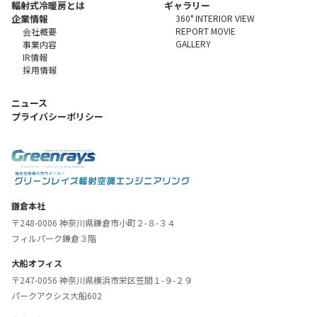
輻射式冷暖房とは
ギャラリー
企業情報
360° INTERIOR VIEW
REPORT MOVIE
会社概要
GALLERY
事業内容
IR情報
採用情報
ニュース
プライバシーポリシー
鎌倉本社
〒248-0006 神奈川県鎌倉市小町２-８-３４
フィルパーク鎌倉３階
大船オフィス
〒247-0056 神奈川県横浜市栄区笠間１-９-２９
パークアクシス大船602